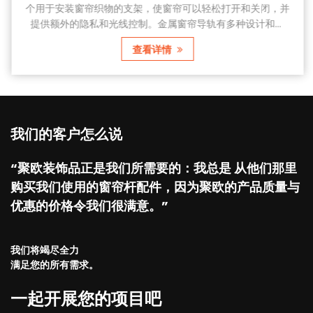
个用于安装窗帘织物的支架，使窗帘可以轻松打开和关闭，并
提供额外的隐私和光线控制。金属窗帘导轨有多种设计和功
能，包括直线、弯曲或成角度，以适应不同形状和尺寸的窗
查看详情
户。这种金属窗帘导轨安装在窗户上方或侧面，通过支架或挂
钩固定在墙壁或天花板上。它具有光滑的表面，确保窗帘平滑
滑动，同时提供稳定的支撑。金属窗帘导轨有多种类型，包括
单轨、双轨和多轨。单轨适合...
我们的客户怎么说
“聚欧装饰品正是我们所需要的：我总是 从他们那里
购买我们使用的窗帘杆配件，因为聚欧的产品质量与
优惠的价格令我们很满意。”
我们将竭尽全力
满足您的所有需求。
一起开展您的项目吧