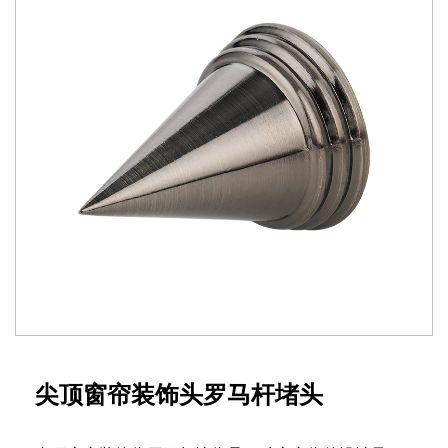
尖顶窗帘装饰头罗马杆堵头