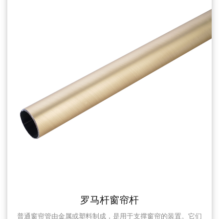
罗马杆窗帘杆
窗帘管由金属或塑料制成，是用于支撑窗帘的装置。它们
方形