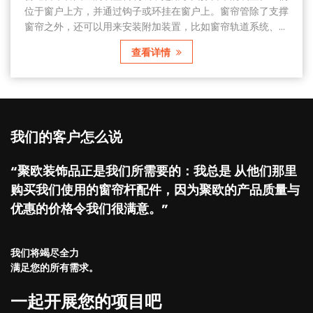
窗户上方，并通过钩子或环挂在窗户上。窗帘管除了支撑
制作
之外，还可以用来安装附加装置，比如窗帘轨道系统、电
料，
合装置等，这些装置可以让窗帘更加智能，操作也更加方
帘顶
查看详情
普通窗帘管可以通过卷绕、拉动或推动来打开或关闭，以
环手
节照明并保护隐私。普通幕管有多种安装方式，包括壁挂
还具
顶装式、吸顶式等。壁挂式是常见的安装方式，直接固定
于住
在墙上；顶装式固定在窗户...
我们的客户怎么说
“聚欧装饰品正是我们所需要的：我总是 从他们那里
购买我们使用的窗帘杆配件，因为聚欧的产品质量与
优惠的价格令我们很满意。”
我们将竭尽全力
满足您的所有需求。
一起开展您的项目吧