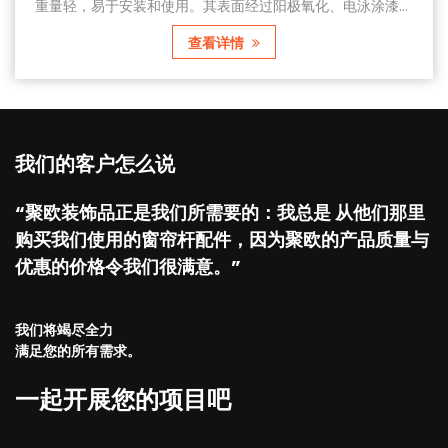
轻，易于安装和使用。其表面经过阳极氧化、电泳涂漆或
有强
喷涂处理，具有良好的装饰效果。铝合金窗帘杆由多个部
管的
查看详情
成，包括杆体、支架、挂环、连接件等。主要部分是一根
形似
状的铝合金杆，支撑窗帘的重量，提供结构支撑；挂环是
组成
连接窗帘面料与杆体的部件，采用滑动式设计，方便窗帘
梅花
的移动；安装在墙壁...
我们的客户怎么说
“聚欧装饰品正是我们所需要的：我总是 从他们那里
购买我们使用的窗帘杆配件，因为聚欧的产品质量与
优惠的价格令我们很满意。”
我们将竭尽全力
满足您的所有需求。
一起开展您的项目吧